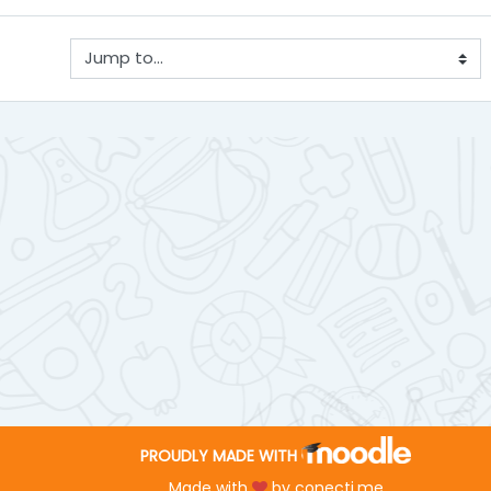
Jump to...
PROUDLY MADE WITH
Made with
by
conecti.me